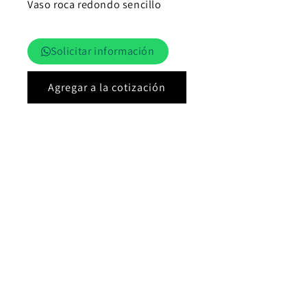
habitual
Vaso roca redondo sencillo
Solicitar información
Agregar a la cotización