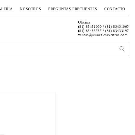
ALERÍA
NOSOTROS
PREGUNTAS FRECUENTES
CONTACTO
Oficina
(81) 83431090 / (81) 83431065
(81) 83433535 / (81) 83433197
ventas@amoraleseventos.com