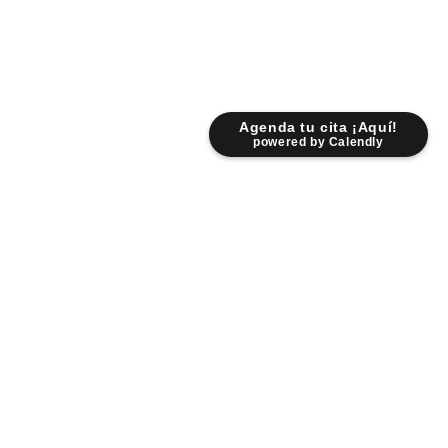
Agenda tu cita ¡Aquí!
powered by Calendly
Lunes - Viernes: 9:00 am - 6:30 pm
Sábados: 9:00 am - 2:00 pm
Fr. Servando Padre Mier 931 Pte.
Centro 6400 Monterrey NL.