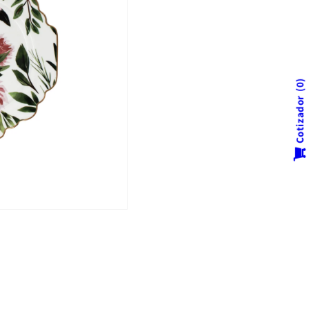
0
Cotizador