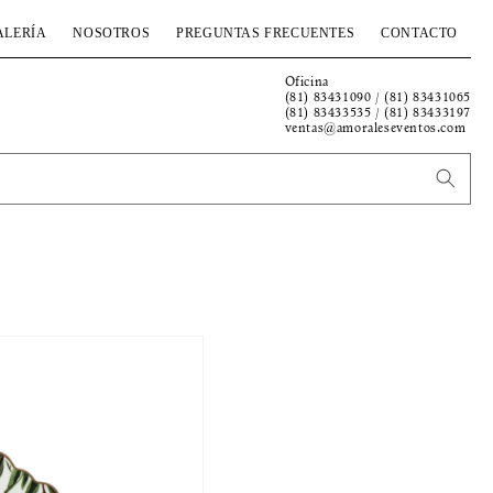
ALERÍA
NOSOTROS
PREGUNTAS FRECUENTES
CONTACTO
Oficina
(81) 83431090 / (81) 83431065
(81) 83433535 / (81) 83433197
ventas@amoraleseventos.com