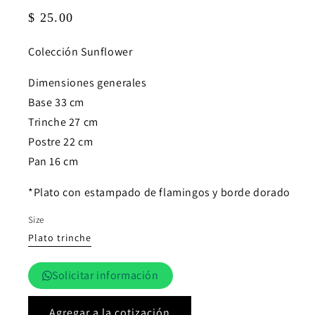
Precio
$ 25.00
habitual
Colección Sunflower
Dimensiones generales
Base 33 cm
Trinche 27 cm
Postre 22 cm
Pan 16 cm
*Plato con estampado de flamingos y borde dorado
Size
Plato trinche
Solicitar información
Agregar a la cotización