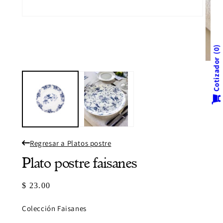
Abrir
elemento
multimedia
1
en
0
una
Cotizador
Abrir
ventana
eleme
modal
multi
2
en
una
venta
modal
Regresar a Platos postre
Plato postre faisanes
Precio
$ 23.00
habitual
Colección Faisanes