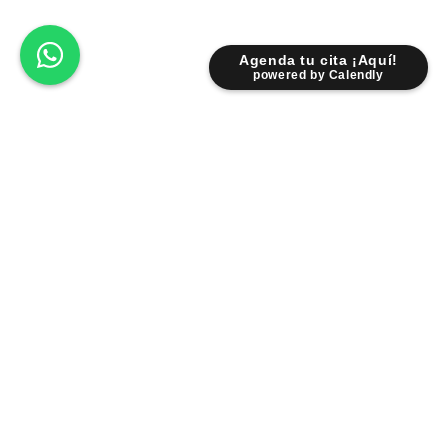
Agenda tu cita ¡Aquí!
powered by Calendly
Lunes - Viernes: 9:00 am - 6:30 pm
Sábados: 9:00 am - 2:00 pm
Fr. Servando Padre Mier 931 Pte.
Centro 6400 Monterrey NL.
Facebook
Instagram