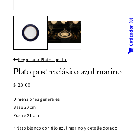
multi
2
en
Abrir
una
elemento
venta
multimedia
0
modal
1
Cotizador
en
una
ventana
modal
Regresar a Platos postre
Plato postre clásico azul marino
Precio
$ 23.00
habitual
Dimensiones generales
Base 30 cm
Postre 21
cm
*Plato blanco con filo azul marino y detalle dorado