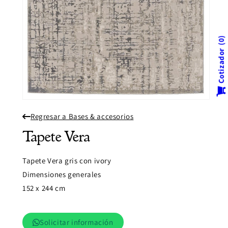
0
Cotizador
Abrir
elemento
Regresar a Bases & accesorios
multimedia
1
en
Tapete Vera
una
ventana
modal
Tapete Vera gris con ivory
Dimensiones generales
152 x 244 cm
Solicitar información