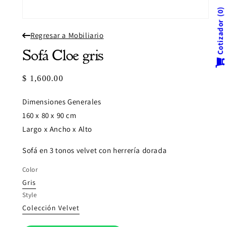
0
Abrir
Cotizador
elemento
Regresar a Mobiliario
multimedia
1
en
Sofá Cloe gris
una
ventana
modal
Precio
$ 1,600.00
habitual
Dimensiones Generales
160 x 80 x 90 cm
Largo x Ancho x Alto
Sofá en 3 tonos velvet con herrería dorada
Color
Gris
Style
Colección Velvet