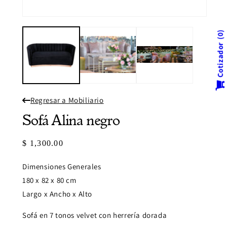
multi
2
en
Abrir
una
elemento
venta
multimedia
0
modal
1
Cotizador
en
una
ventana
modal
Regresar a Mobiliario
Sofá Alina negro
Precio
$ 1,300.00
habitual
Dimensiones Generales
180 x 82 x 80 cm
Largo x Ancho x Alto
Sofá en 7 tonos velvet con herrería dorada