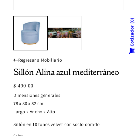
venta
modal
Abrir
elemento
multimedia
0
1
Cotizador
en
una
ventana
modal
Regresar a Mobiliario
Sillón Alina azul mediterráneo
Precio
$ 490.00
habitual
Dimensiones generales
78 x 80 x 82 cm
Largo x Ancho x Alto
Sillón en 10 tonos velvet con soclo dorado
Color