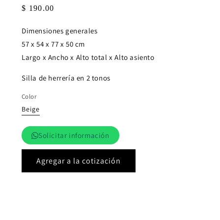
Precio
$ 190.00
habitual
Dimensiones generales
57 x 54 x 77 x 50 cm
Largo x Ancho x Alto total x Alto asiento
Silla de herrería en 2 tonos
Color
Beige
Solicitar información
Agregar a la cotización