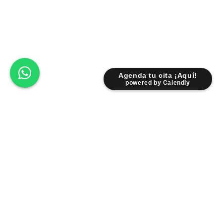
Agenda tu cita ¡Aquí!
powered by Calendly
Lunes - Viernes: 9:00 am - 6:30 pm
Sábados: 9:00 am - 2:00 pm
Fr. Servando Padre Mier 931 Pte.
Centro 6400 Monterrey NL.
Facebook
Instagram