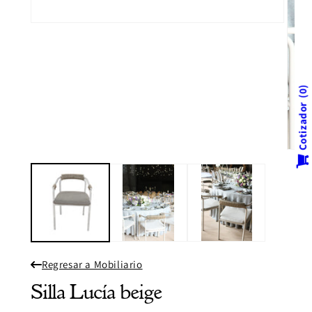
Abrir
elemento
multimedia
1
en
una
ventana
0
modal
Cotizador
Abrir
eleme
multi
2
en
una
venta
modal
Regresar a Mobiliario
Silla Lucía beige