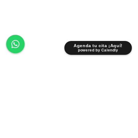
Agenda tu cita ¡Aquí!
powered by Calendly
Lunes - Viernes: 9:00 am - 6:30 pm
Sábados: 9:00 am - 2:00 pm
Fr. Servando Padre Mier 931 Pte.
Centro 6400 Monterrey NL.
Facebook
Instagram