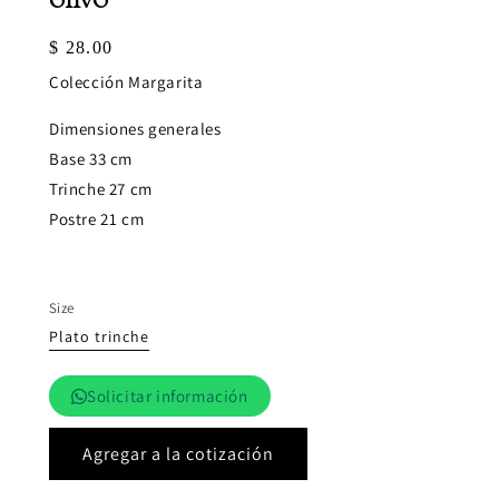
olivo
Precio
$ 28.00
habitual
Colección Margarita
Dimensiones generales
Base 33 cm
Trinche 27 cm
Postre 21 cm
Size
Plato trinche
Solicitar información
Agregar a la cotización