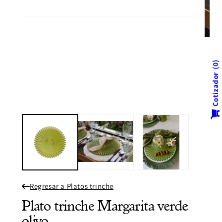
Abrir
elemento
multimedia
Abrir
1
eleme
en
multi
una
2
ventana
0
en
modal
Cotizador
una
venta
modal
Regresar a Platos trinche
Plato trinche Margarita verde