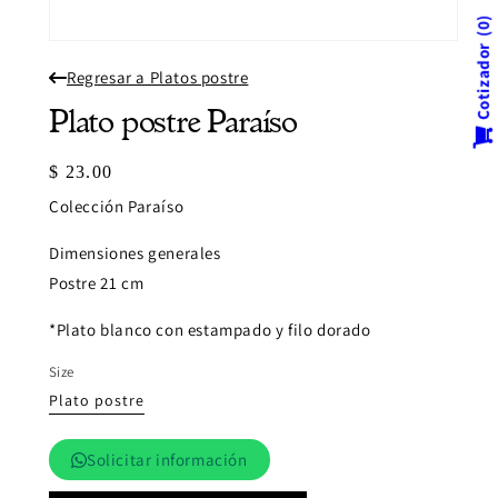
0
Abrir
Cotizador
elemento
Regresar a Platos postre
multimedia
1
en
Plato postre Paraíso
una
ventana
modal
Precio
$ 23.00
habitual
Colección Paraíso
Dimensiones generales
Postre 21 cm
*Plato blanco con estampado y filo dorado
Size
Plato postre
Solicitar información