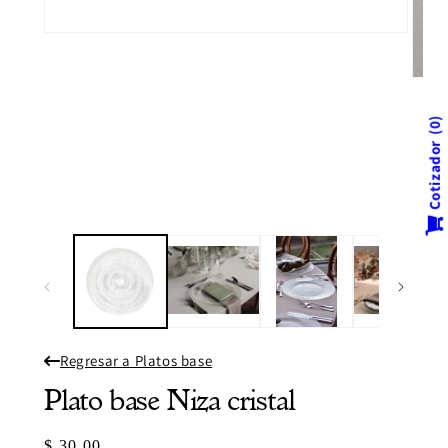
Abrir
elemento
multimedia
1
Abrir
en
eleme
una
multi
0
ventana
2
modal
en
Cotizador
una
venta
modal
Regresar a Platos base
Plato base Niza cristal
Precio
$ 30.00