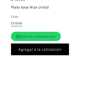
habitual
Plato base Niza cristal
Color
Cristal
Solicitar información
Agregar a la cotización