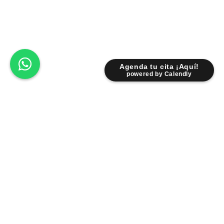
Agenda tu cita ¡Aquí!
powered by Calendly
Lunes - Viernes: 9:00 am - 6:30 pm
Sábados: 9:00 am - 2:00 pm
Fr. Servando Padre Mier 931 Pte.
Centro 6400 Monterrey NL.
Facebook
Instagram