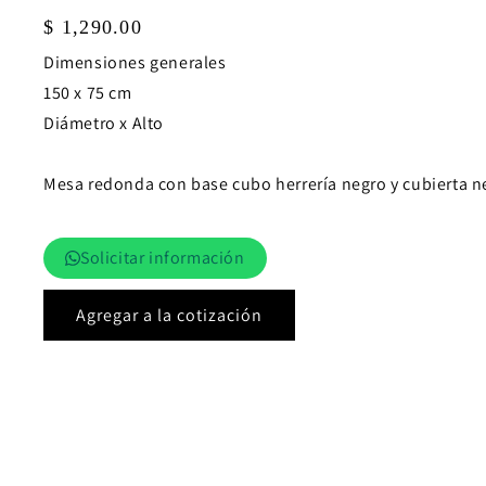
Precio
$ 1,290.00
habitual
Dimensiones generales
150 x 75 cm
Diámetro x Alto
Mesa redonda con base cubo herrería negro y cubierta 
Solicitar información
Agregar a la cotización