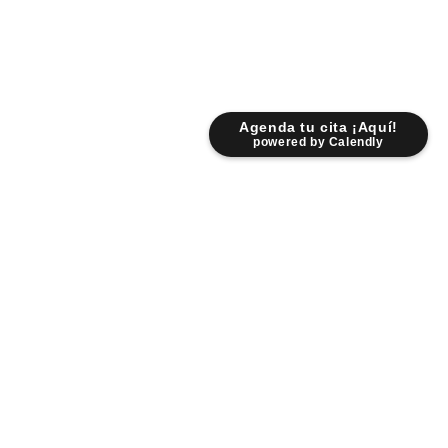
Agenda tu cita ¡Aquí!
powered by Calendly
Lunes - Viernes: 9:00 am - 6:30 pm
Sábados: 9:00 am - 2:00 pm
Fr. Servando Padre Mier 931 Pte.
Centro 6400 Monterrey NL.