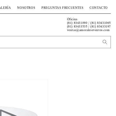
ALERÍA
NOSOTROS
PREGUNTAS FRECUENTES
CONTACTO
Oficina
(81) 83431090 / (81) 83431065
(81) 83433535 / (81) 83433197
ventas@amoraleseventos.com