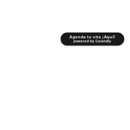
Agenda tu cita ¡Aquí!
powered by Calendly
Lunes - Viernes: 9:00 am - 6:30 pm
Sábados: 9:00 am - 2:00 pm
Fr. Servando Padre Mier 931 Pte.
Centro 6400 Monterrey NL.