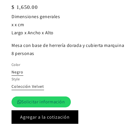
Precio
$ 1,650.00
habitual
Dimensiones generales
x x cm
Largo x Ancho x Alto
Mesa con base de herrería dorada y cubierta marquina
8 personas
Color
Negro
Style
Colección Velvet
Solicitar información
Agregar a la cotización