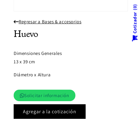
0
Abrir
Cotizador
elemento
Regresar a Bases & accesorios
multimedia
1
en
Huevo
una
ventana
modal
Dimensiones Generales
13 x 39 cm
Diámetro x Altura
Solicitar información
Agregar a la cotización