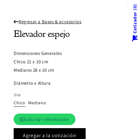
0
Abrir
Cotizador
elemento
Regresar a Bases & accesorios
multimedia
1
en
Elevador espejo
una
ventana
modal
Dimensiones Generales
Chico 21 x 10 cm
Mediano 28 x 10 cm
Diámetro x Altura
Size
Chico
Mediano
Solicitar información
Agregar a la cotización