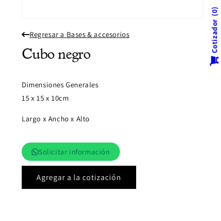
0
Abrir
Cotizador
elemento
Regresar a Bases & accesorios
multimedia
1
en
Cubo negro
una
ventana
modal
Dimensiones Generales
15 x 15 x 10cm
Largo x Ancho x Alto
Solicitar información
Agregar a la cotización