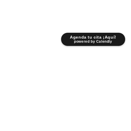
Agenda tu cita ¡Aquí!
powered by Calendly
Lunes - Viernes: 9:00 am - 6:30 pm
Sábados: 9:00 am - 2:00 pm
Fr. Servando Padre Mier 931 Pte.
Centro 6400 Monterrey NL.