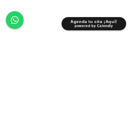
Agenda tu cita ¡Aquí!
powered by Calendly
Lunes - Viernes: 9:00 am - 6:30 pm
Sábados: 9:00 am - 2:00 pm
Fr. Servando Padre Mier 931 Pte.
Centro 6400 Monterrey NL.
Facebook
Instagram