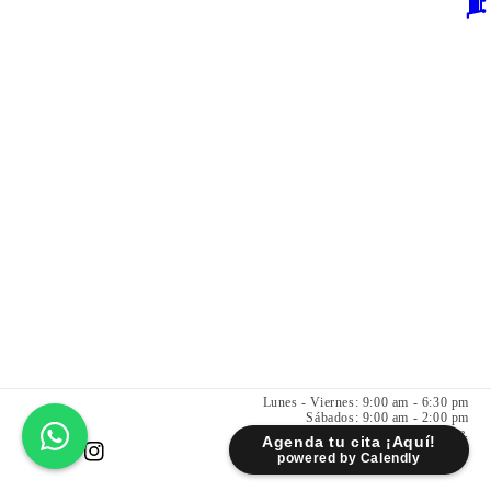
Lunes - Viernes: 9:00 am - 6:30 pm
Sábados: 9:00 am - 2:00 pm
Fr. Servando Padre Mier 931 Pte.
Agenda tu cita ¡Aquí!
Centro 6400 Monterrey NL.
powered by Calendly
Facebook
Instagram